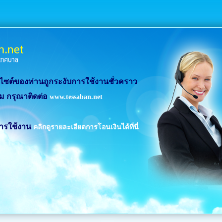
บไซต์ของท่านถูกระงับการใช้งานชั่วคราว
ิม กรุณาติดต่อ
www.tessaban.net
การใช้งาน
คลิกดูรายละเอียดการโอนเงินได้ที่นี่