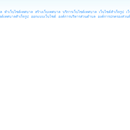
าล
ทำเว็บไซต์เทศบาล
สร้างเว็บเทศบาล
บริการเว็บไซต์เทศบาล
เว็บไซต์สำเร็จรูป
เว
ซต์เทศบาลสำเร็จรูป
ออกแบบเว็บไซต์
องค์การบริหารส่วนตำบล
องค์การปกครองส่วนท้